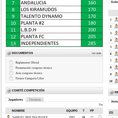
Gole
1
2
3
4
5
DOCUMENTOS
ver más
6
7
Reglamento Oficial
8
Presentación congreso técnico
Acta congreso técnico
9
Fixture Categoría Libre
10
COMITÉ COMPETICIÓN
R
Jugadores
Técnicos
Jorn
Ver
NOMBRE
EQUIPO
T
PP
ES
SAMUEL MOLINA DUQUE
IND
26
17