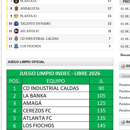
7
PLANTA FC
17
FEC
8
ANDALUCIA
17
01.08
9
PLANTA #2
15
02.08
10
TALENTO DYNAMO
12
02.08
11
ATLANTA FC
11
02.08
12
CD INDUSTRIAL CALDAS
7
02.08
13
LOS FIOCHOS
3
02.08
Descan
JUEGO LIMPIO OFICIAL
E
Gene
Partidos
Partido
Partidos
Partido
Partido
R