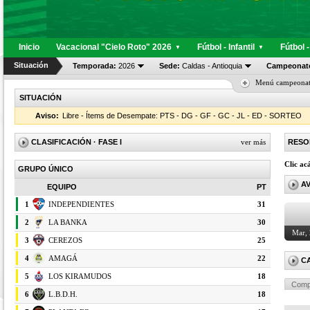
Inicio
Vacacional "Cielo Roto" 2026
Fútbol - Infantil
Fútbol 
▼
▼
Situación
Temporada:
2026
Sede:
Caldas - Antioquia
Campeonat
Menú campeona
SITUACIÓN
Aviso:
Libre - Ítems de Desempate: PTS - DG - GF - GC - JL - ED - SORTEO
CLASIFICACIÓN
· FASE I
ver más
RESO
Clic ac
GRUPO ÚNICO
A
EQUIPO
PT
1
INDEPENDIENTES
31
2
LA BANKA
30
Mar,
3
CEREZOS
25
4
AMAGÁ
22
C
5
LOS KIRAMUDOS
18
Comp
6
L.B.D.H.
18