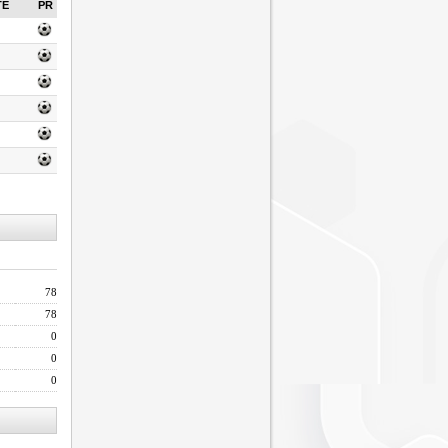
TE
PR
78
78
0
0
0