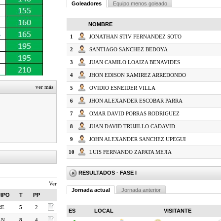
Goleadores
Equipo menos goleado
NOMBRE
1
JONATHAN STIV FERNANDEZ SOTO
2
SANTIAGO SANCHEZ BEDOYA
3
JUAN CAMILO LOAIZA BENAVIDES
4
JHON EDISON RAMIREZ ARREDONDO
ver más
5
OVIDIO ESNEIDER VILLA
6
JHON ALEXANDER ESCOBAR PARRA
7
OMAR DAVID PORRAS RODRIGUEZ
8
JUAN DAVID TRUJILLO CADAVID
9
JOHN ALEXANDER SANCHEZ UPEGUI
10
LUIS FERNANDO ZAPATA MEJIA
RESULTADOS
· FASE I
Ver
Jornada actual
Jornada anterior
IPO
T
PP
RE
5
2
ES
LOCAL
VISITANTE
AN
8
4