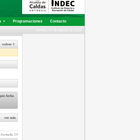
s
Programaciones
Contacto
▼
Viernes, 07 de agosto de 2026
volver
mpio fecha
ver más
Jornada 13