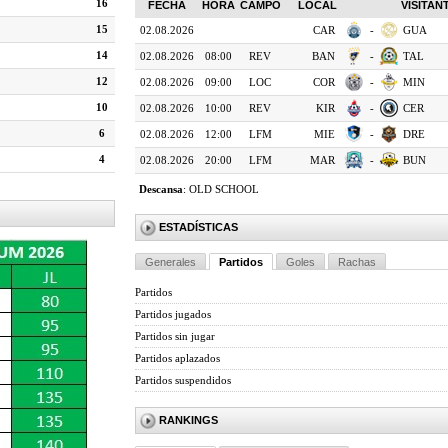
16
FECHA
HORA
CAMPO
LOCAL
VISITAN
15
02.08.2026
CAR
-
GUA
14
02.08.2026
08:00
REV
BAN
-
TAL
12
02.08.2026
09:00
LOC
COR
-
MIN
10
02.08.2026
10:00
REV
KIR
-
CER
6
02.08.2026
12:00
LFM
MIE
-
DRE
4
02.08.2026
20:00
LFM
MAR
-
BUN
Descansa
:
OLD SCHOOL
ESTADÍSTICAS
Generales
Partidos
Goles
Rachas
Partidos
Partidos jugados
Partidos sin jugar
Partidos aplazados
Partidos suspendidos
RANKINGS