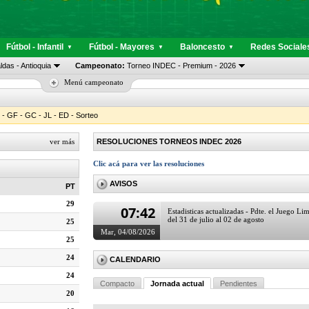
Fútbol - Infantil
Fútbol - Mayores
Baloncesto
Redes Sociale
▼
▼
▼
das - Antioquia
Campeonato:
Torneo INDEC - Premium - 2026
Menú campeonato
- GF - GC - JL - ED - Sorteo
ver más
RESOLUCIONES TORNEOS INDEC 2026
Clic acá para ver las resoluciones
AVISOS
PT
29
07:42
Estadisticas actualizadas - Pdte. el Juego Li
del 31 de julio al 02 de agosto
25
Mar, 04/08/2026
25
24
CALENDARIO
24
Compacto
Jornada actual
Pendientes
20