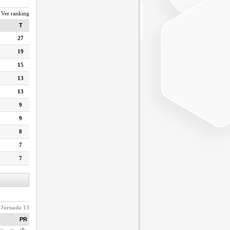
Ver ranking
T
27
19
15
13
13
9
9
8
7
7
Jornada 13
PR