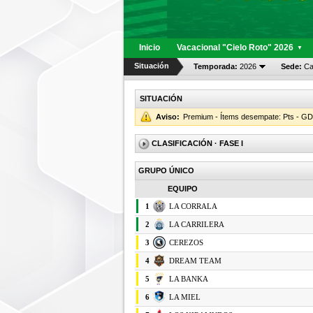
Inicio
Vacacional "Cielo Roto" 2026
▼
Situación
Temporada:
2026
Sede:
Cal
SITUACIÓN
Aviso:
Premium - Ítems desempate: Pts - GD 
CLASIFICACIÓN
· FASE I
GRUPO ÚNICO
EQUIPO
1
LA CORRALA
2
LA CARRILERA
3
CEREZOS
4
DREAM TEAM
5
LA BANKA
6
LA MIEL