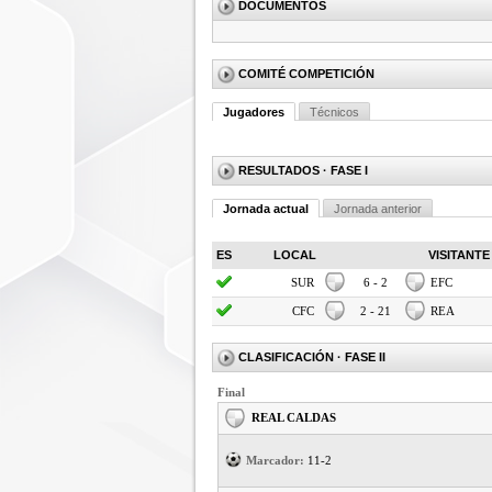
DOCUMENTOS
COMITÉ COMPETICIÓN
Jugadores
Técnicos
RESULTADOS
· FASE I
Jornada actual
Jornada anterior
ES
LOCAL
VISITANTE
SUR
6 - 2
EFC
CFC
2 - 21
REA
CLASIFICACIÓN
· FASE II
Final
REAL CALDAS
Marcador:
11-2