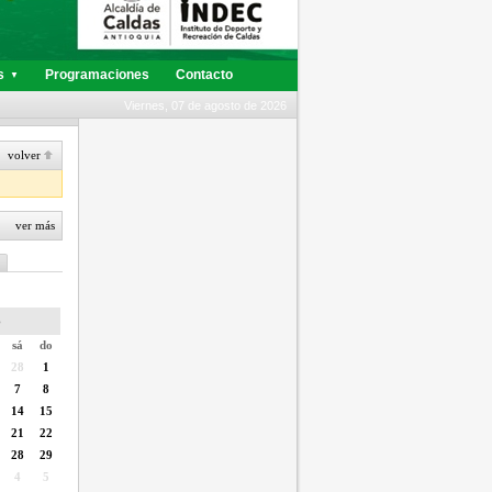
s
Programaciones
Contacto
▼
Viernes, 07 de agosto de 2026
volver
ver más
6
sá
do
28
1
7
8
14
15
21
22
28
29
4
5