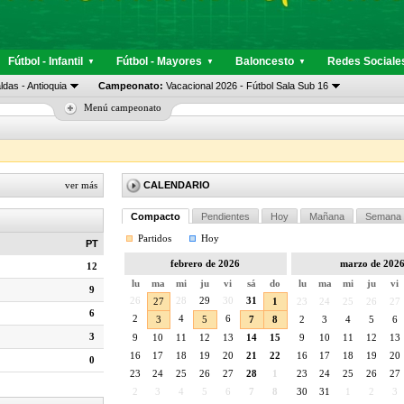
Fútbol - Infantil
Fútbol - Mayores
Baloncesto
Redes Sociale
▼
▼
▼
das - Antioquia
Campeonato:
Vacacional 2026 - Fútbol Sala Sub 16
Menú campeonato
ver más
CALENDARIO
Compacto
Pendientes
Hoy
Mañana
Semana
Partidos
Hoy
PT
febrero de 2026
marzo de 202
12
lu
ma
mi
ju
vi
sá
do
lu
ma
mi
ju
vi
9
26
28
29
30
31
27
1
23
24
25
26
27
6
2
4
6
3
5
7
8
2
3
4
5
6
3
9
10
11
12
13
14
15
9
10
11
12
13
16
17
18
19
20
21
22
16
17
18
19
20
0
23
24
25
26
27
28
1
23
24
25
26
27
2
3
4
5
6
7
8
30
31
1
2
3