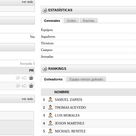
ver más
ESTADÍSTICAS
Generales
Goles
Rachas
Equipos
Jugadores
Ver
Técnicos
Campos
Jornadas
Jornada 5
RANKINGS
PR
Goleadores
Equipo menos goleado
NOMBRE
ver más
1
SAMUEL ZAPATA
2
THOMAS ACEVEDO
3
LUIS MORALES
4
JEISON MARTINEZ
5
MICHAEL BENITEZ