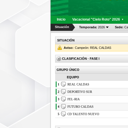
Inicio
Vacacional "Cielo Roto" 2026
▼
Situación
Temporada:
2026
Sede:
Cal
SITUACIÓN
Aviso:
Campeón: REAL CALDAS
CLASIFICACIÓN
· FASE I
GRUPO ÚNICO
EQUIPO
1
REAL CALDAS
2
DEPORTIVO SUR
3
FEL-RIA
4
FUTURO CALDAS
5
CD TALENTO NUEVO