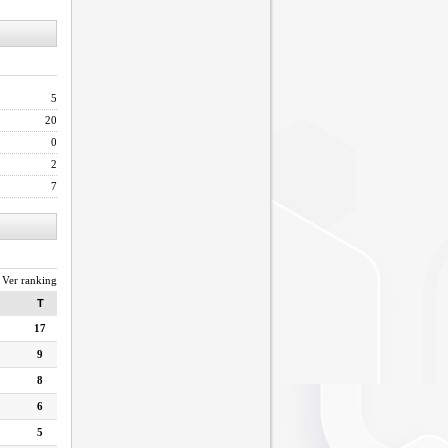
5
20
0
2
7
Ver ranking
T
17
9
8
6
5